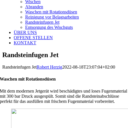
Wischen
Abranden
Waschen mit Rotationsdüsen
Reinigung vor Belagsarbeiten
Randsteinfugen Jet
Entsorgung des Wischguts
ÜBER UNS
OFFENE STELLEN
KONTAKT
Randsteinfugen Jet
Randsteinfugen Jet
Robert Herzig
2022-08-18T23:07:04+02:00
Waschen mit Rotationsdüsen
Mit dem modernen Jetgerät wird beschädigtes und loses Fugenmaterial
mit 300 bar Druck ausgespült. Somit sind die Randsteinabschlüsse
perfekt für das ausfüllen mit frischem Fugenmaterial vorbereitet.